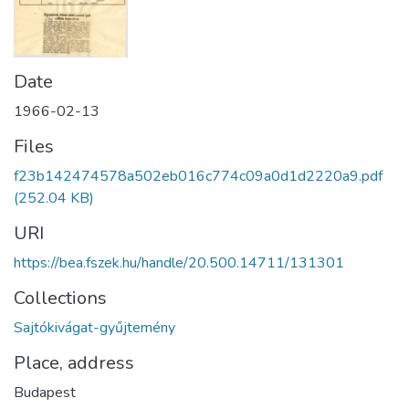
Date
1966-02-13
Files
f23b142474578a502eb016c774c09a0d1d2220a9.pdf
(252.04 KB)
URI
https://bea.fszek.hu/handle/20.500.14711/131301
Collections
Sajtókivágat-gyűjtemény
Place, address
Budapest