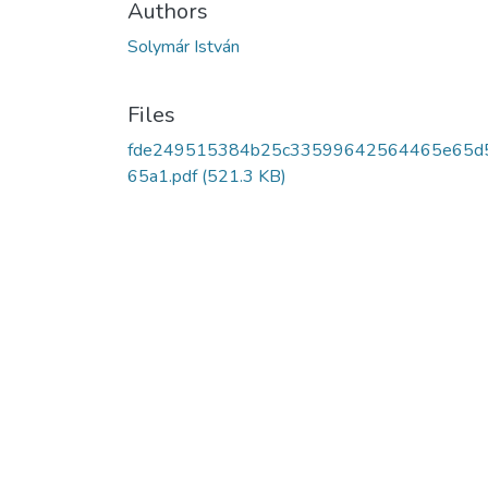
Authors
Solymár István
Files
fde249515384b25c33599642564465e65d
65a1.pdf
(521.3 KB)