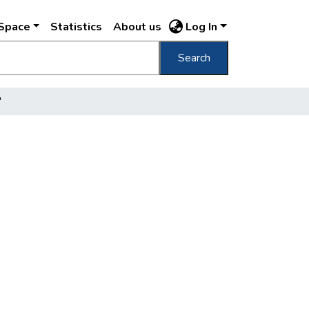
DSpace
Statistics
About us
Log In
Search
"