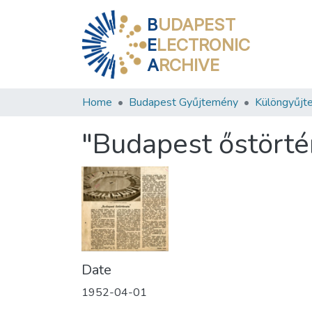
B
UDAPEST
E
LECTRONIC
A
RCHIVE
Home
Budapest Gyűjtemény
Különgyűjt
"Budapest őstörté
Date
1952-04-01