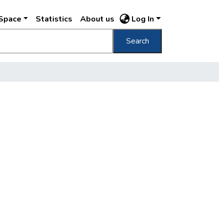
DSpace
Statistics
About us
Log In
Search