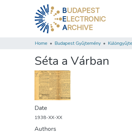
B
UDAPEST
E
LECTRONIC
A
RCHIVE
Home
Budapest Gyűjtemény
Különgyűjt
Séta a Várban
Date
1938-XX-XX
Authors