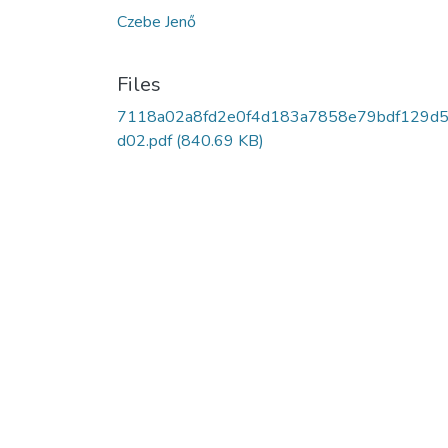
Czebe Jenő
Files
7118a02a8fd2e0f4d183a7858e79bdf129d
d02.pdf
(840.69 KB)