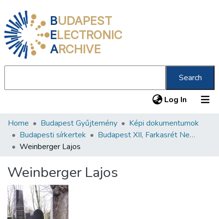
B
UDAPEST
E
LECTRONIC
A
RCHIVE
Search
(current
Log In
Home
Budapest Gyűjtemény
Képi dokumentumok
Communities & Collections
Budapesti sírkertek
Budapest XII, Farkasrét Neológ Zsidó Temető
All of DSpace
Weinberger Lajos
Statistics
Weinberger Lajos
About us