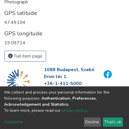
Photograph
GPS latitude
47.49104
GPS longitude
19.09714
Full item page
1088 Budapest, Szabó
Ervin tér 1.
+36-1-411-5000
info@fszek.hu
We collect and process your personal information for the
https://fszek.hu
following purposes:
Authentication, Preferences,
Acknowledgement and Statistics
.
To learn more, please read our
privacy policy
.
Customize
Decline
That's ok