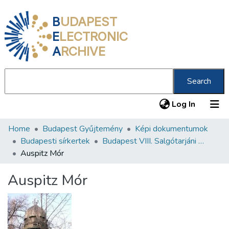
B
UDAPEST
E
LECTRONIC
A
RCHIVE
Search
(current
Log In
Home
Budapest Gyűjtemény
Képi dokumentumok
Communities & Collections
Budapesti sírkertek
Budapest VIII. Salgótarjáni úti Neológ Zsidó Temető
All of DSpace
Auspitz Mór
Statistics
Auspitz Mór
About us