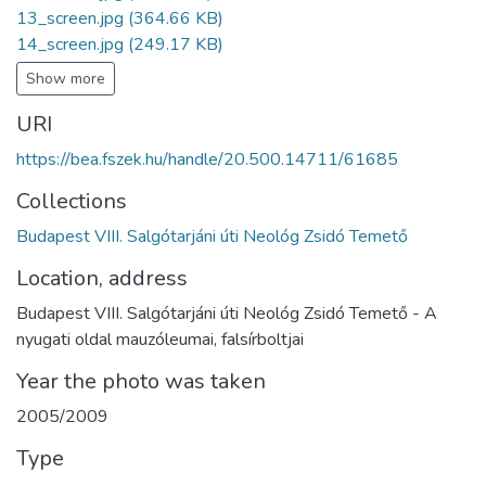
13_screen.jpg
(364.66 KB)
14_screen.jpg
(249.17 KB)
Show more
URI
https://bea.fszek.hu/handle/20.500.14711/61685
Collections
Budapest VIII. Salgótarjáni úti Neológ Zsidó Temető
Location, address
Budapest VIII. Salgótarjáni úti Neológ Zsidó Temető - A
nyugati oldal mauzóleumai, falsírboltjai
Year the photo was taken
2005/2009
Type