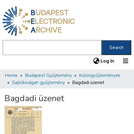
B
UDAPEST
E
LECTRONIC
A
RCHIVE
Search
(current
Log In
Home
Budapest Gyűjtemény
Különgyűjtemények
Communities & Collections
Sajtókivágat-gyűjtemény
Bagdadi üzenet
All of DSpace
Bagdadi üzenet
Statistics
About us