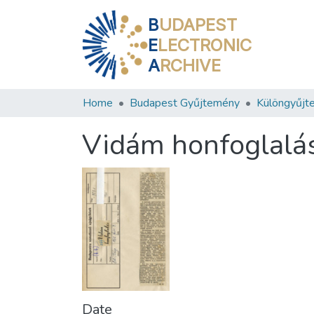
B
UDAPEST
E
LECTRONIC
A
RCHIVE
Home
Budapest Gyűjtemény
Különgyűjt
Vidám honfoglalá
Date