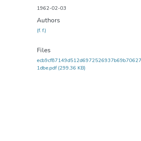
1962-02-03
Authors
(f. f.)
Files
ecb9cf87149d512d6972526937b69b7062
1dbe.pdf
(299.36 KB)