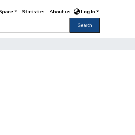
DSpace
Statistics
About us
Log In
Search