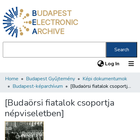
B
UDAPEST
E
LECTRONIC
A
RCHIVE
Search
(current
Log In
Home
Budapest Gyűjtemény
Képi dokumentumok
Communities & Collections
Budapest-képarchívum
[Budaörsi fiatalok csoportja népviseletben]
All of DSpace
[Budaörsi fiatalok csoportja
Statistics
népviseletben]
About us