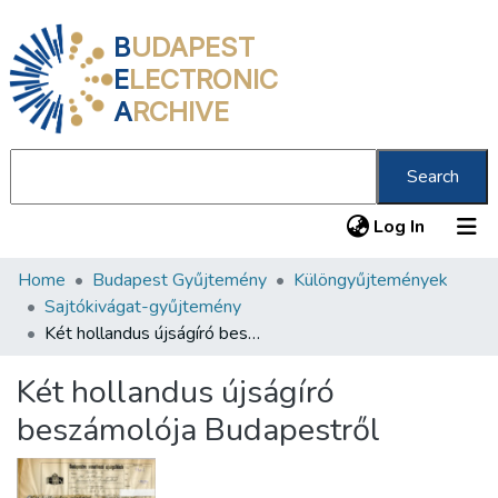
B
UDAPEST
E
LECTRONIC
A
RCHIVE
Search
(current
Log In
Home
Budapest Gyűjtemény
Különgyűjtemények
Communities & Collections
Sajtókivágat-gyűjtemény
All of DSpace
Két hollandus újságíró beszámolója Budapestről
Statistics
Két hollandus újságíró
About us
beszámolója Budapestről