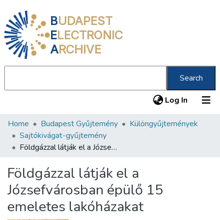
B
UDAPEST
E
LECTRONIC
A
RCHIVE
Search
(current
Log In
Home
Budapest Gyűjtemény
Különgyűjtemények
Communities & Collections
Sajtókivágat-gyűjtemény
All of DSpace
Földgázzal látják el a Józsefvárosban épülő 15 emeletes lakóházakat
Statistics
Földgázzal látják el a
About us
Józsefvárosban épülő 15
emeletes lakóházakat