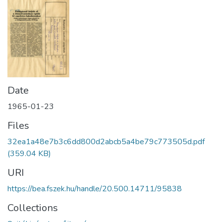
Date
1965-01-23
Files
32ea1a48e7b3c6dd800d2abcb5a4be79c773505d.pdf
(359.04 KB)
URI
https://bea.fszek.hu/handle/20.500.14711/95838
Collections