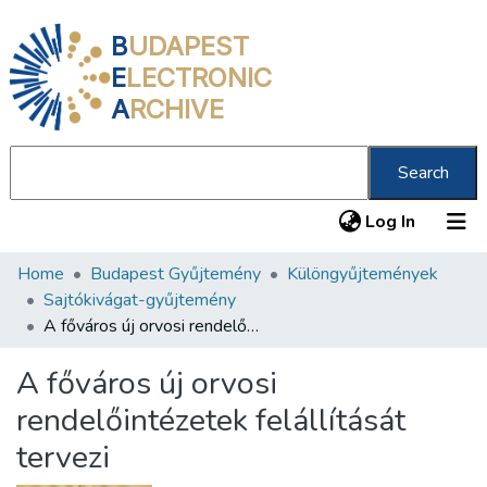
B
UDAPEST
E
LECTRONIC
A
RCHIVE
Search
(current
Log In
Home
Budapest Gyűjtemény
Különgyűjtemények
Communities & Collections
Sajtókivágat-gyűjtemény
All of DSpace
A főváros új orvosi rendelőintézetek felállítását tervezi
Statistics
A főváros új orvosi
About us
rendelőintézetek felállítását
tervezi