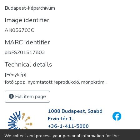
Budapest-képarchívum
Image identifier
AN056703C
MARC identifier
bibFSZ01517803
Technical details
[Fénykép]
fotó :,poz., nyomtatott reprodukció, monokróm ;
Full item page
1088 Budapest, Szabó
Ervin tér 1.
+36-1-411-5000
info@fszek.hu
We collect and process your personal information for the