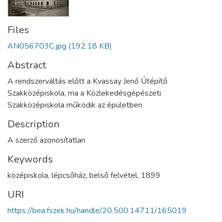
Files
AN056703C.jpg
(192.18 KB)
Abstract
A rendszerváltás előtt a Kvassay Jenő Útépítő
Szakközépiskola, ma a Közlekedésgépészeti
Szakközépiskola működik az épületben
Description
A szerző azonosítatlan
Keywords
középiskola
,
lépcsőház
,
belső felvétel
,
1899
URI
https://bea.fszek.hu/handle/20.500.14711/165019