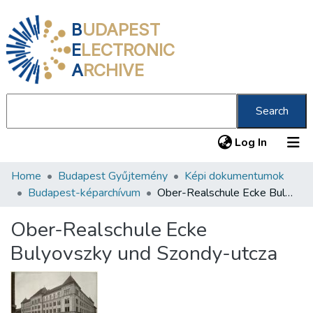
B
UDAPEST
E
LECTRONIC
A
RCHIVE
Search
(current
Log In
Home
Budapest Gyűjtemény
Képi dokumentumok
Communities & Collections
Budapest-képarchívum
Ober-Realschule Ecke Bulyovszky und Szondy-utcza
All of DSpace
Ober-Realschule Ecke
Statistics
Bulyovszky und Szondy-utcza
About us