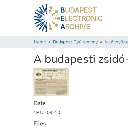
B
UDAPEST
E
LECTRONIC
A
RCHIVE
Home
Budapest Gyűjtemény
Különgyűjt
A budapesti zsid
Date
1913-09-10
Files