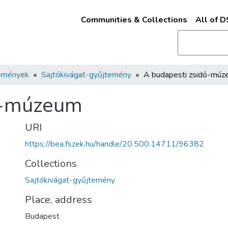
Communities & Collections
All of 
emények
Sajtókivágat-gyűjtemény
A budapesti zsidó-mú
ó-múzeum
URI
https://bea.fszek.hu/handle/20.500.14711/96382
Collections
Sajtókivágat-gyűjtemény
Place, address
Budapest