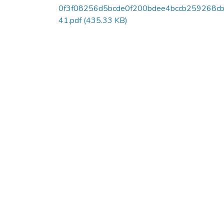
0f3f08256d5bcde0f200bdee4bccb259268c
41.pdf
(435.33 KB)