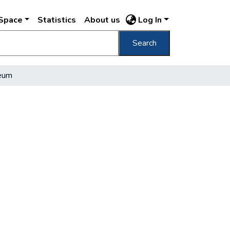
DSpace
Statistics
About us
Log In
Search
zeum