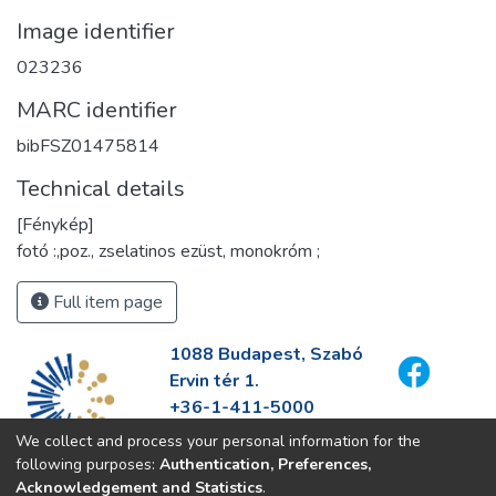
Image identifier
023236
MARC identifier
bibFSZ01475814
Technical details
[Fénykép]
fotó :,poz., zselatinos ezüst, monokróm ;
Full item page
1088 Budapest, Szabó
Ervin tér 1.
+36-1-411-5000
info@fszek.hu
We collect and process your personal information for the
https://fszek.hu
following purposes:
Authentication, Preferences,
Acknowledgement and Statistics
.