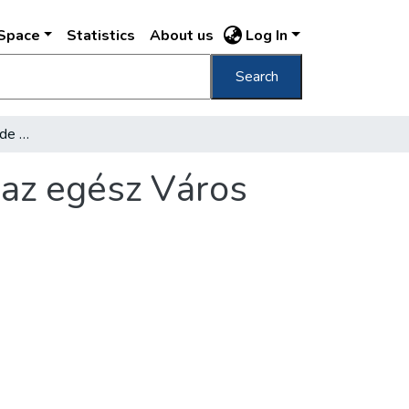
DSpace
Statistics
About us
Log In
Search
Nem lesz új Városháza, de egy házban lesz az egész Város
 az egész Város