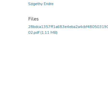
Szigethy Endre
Files
28bdca1357ff1a683e4eba2a4cbf48050319
02.pdf
(1.11 MB)