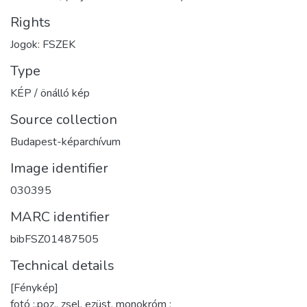
Rights
Jogok: FSZEK
Type
KÉP / önálló kép
Source collection
Budapest-képarchívum
Image identifier
030395
MARC identifier
bibFSZ01487505
Technical details
[Fénykép]
fotó :,poz., zsel. ezüst, monokróm ;