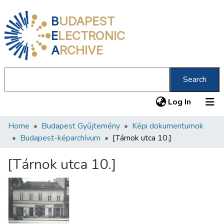
B
UDAPEST
E
LECTRONIC
A
RCHIVE
Search
(current
Log In
Home
Budapest Gyűjtemény
Képi dokumentumok
Communities & Collections
Budapest-képarchívum
[Tárnok utca 10.]
All of DSpace
[Tárnok utca 10.]
Statistics
About us