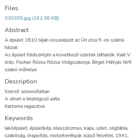
Files
030395.jpg
(161.38 KB)
Abstract
A épület 1810 táján összeépült az Úri utca 9.-es számú
házzal
Az épület földszintjén a következő üzletek láthatók: Kaill V.
órás, Fischer Rózsa Rózsa Virágszalonja, Birgel Mátyás férfi
szabó műhelye
Description
Szerző: azonosítatlan
A címet a feldolgozó adta
Kartonra ragasztva
Keywords
lakóépület
,
épületkép
,
klasszicizmus
,
kapu
,
üzlet
,
cégtábla
,
szabóság
,
órajavítás
,
motorkerékpár
,
külső felvétel
,
1941
,