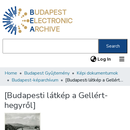
B
UDAPEST
E
LECTRONIC
A
RCHIVE
Search
(current
Log In
Home
Budapest Gyűjtemény
Képi dokumentumok
Communities & Collections
Budapest-képarchívum
[Budapesti látkép a Gellért-hegyről]
All of DSpace
[Budapesti látkép a Gellért-
Statistics
hegyről]
About us