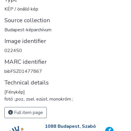
KÉP / önálló kép
Source collection
Budapest-képarchívum
Image identifier
022450
MARC identifier
bibFSZ01477867
Technical details
[Fénykép]
fotó :,poz., zsel. ezüst, monokróm ;
Full item page
1088 Budapest, Szabó