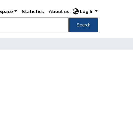
DSpace
Statistics
About us
Log In
Search