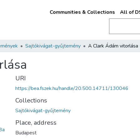
Communities & Collections
All of 
emények
Sajtókivágat-gyűjtemény
A Clark Ádám vitorlása
rlása
URI
https://bea.fszek.hu/handle/20.500.14711/130046
Collections
Sajtókivágat-gyűjtemény
Place, address
3a
Budapest