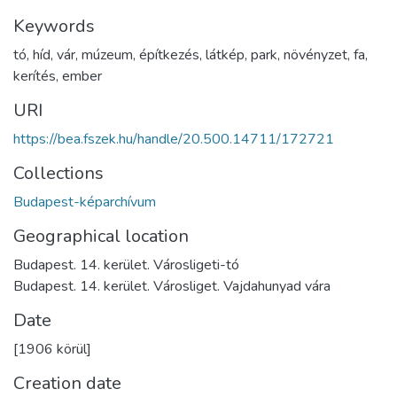
Keywords
tó
,
híd
,
vár
,
múzeum
,
építkezés
,
látkép
,
park
,
növényzet
,
fa
,
kerítés
,
ember
URI
https://bea.fszek.hu/handle/20.500.14711/172721
Collections
Budapest-képarchívum
Geographical location
Budapest. 14. kerület. Városligeti-tó
Budapest. 14. kerület. Városliget. Vajdahunyad vára
Date
[1906 körül]
Creation date