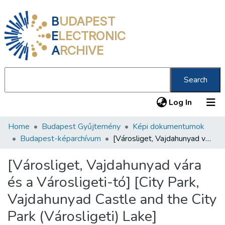
B
UDAPEST
E
LECTRONIC
A
RCHIVE
Search
(current
Log In
Home
Budapest Gyűjtemény
Képi dokumentumok
Communities & Collections
Budapest-képarchívum
[Városliget, Vajdahunyad vára és a Városligeti-tó] [City Park, Vajdahunyad Castle and the City Park (Városligeti) Lake]
All of DSpace
[Városliget, Vajdahunyad vára
Statistics
és a Városligeti-tó] [City Park,
About us
Vajdahunyad Castle and the City
Park (Városligeti) Lake]