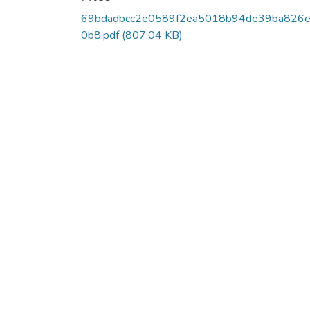
69bdadbcc2e0589f2ea5018b94de39ba826
0b8.pdf
(807.04 KB)