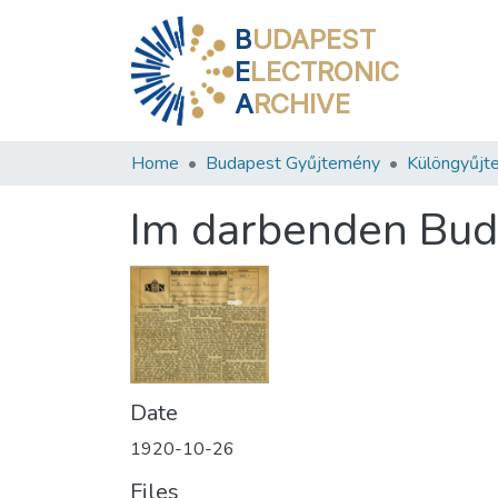
B
UDAPEST
E
LECTRONIC
A
RCHIVE
Home
Budapest Gyűjtemény
Különgyűjt
Im darbenden Bud
Date
1920-10-26
Files