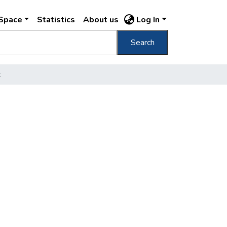
DSpace
Statistics
About us
Log In
Search
t