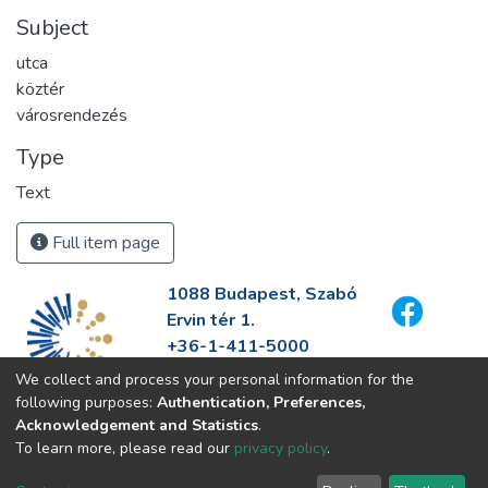
Subject
utca
köztér
városrendezés
Type
Text
Full item page
1088 Budapest, Szabó
Ervin tér 1.
+36-1-411-5000
info@fszek.hu
We collect and process your personal information for the
https://fszek.hu
following purposes:
Authentication, Preferences,
Acknowledgement and Statistics
.
To learn more, please read our
privacy policy
.