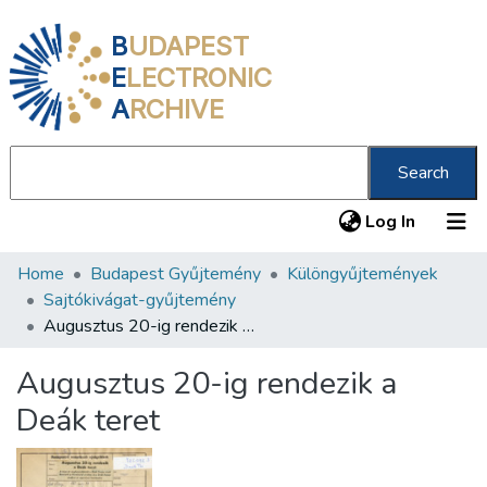
B
UDAPEST
E
LECTRONIC
A
RCHIVE
Search
(current
Log In
Home
Budapest Gyűjtemény
Különgyűjtemények
Communities & Collections
Sajtókivágat-gyűjtemény
All of DSpace
Augusztus 20-ig rendezik a Deák teret
Statistics
Augusztus 20-ig rendezik a
About us
Deák teret