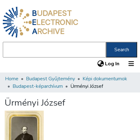
B
UDAPEST
E
LECTRONIC
A
RCHIVE
Search
(current
Log In
Home
Budapest Gyűjtemény
Képi dokumentumok
Communities & Collections
Budapest-képarchívum
Ürményi József
All of DSpace
Ürményi József
Statistics
About us