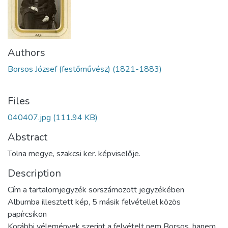
Authors
Borsos József (festőművész) (1821-1883)
Files
040407.jpg
(111.94 KB)
Abstract
Tolna megye, szakcsi ker. képviselője.
Description
Cím a tartalomjegyzék sorszámozott jegyzékében
Albumba illesztett kép, 5 másik felvétellel közös
papírcsíkon
Korábbi vélemények szerint a felvételt nem Borsos, hanem