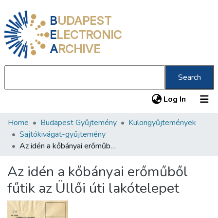
B
UDAPEST
E
LECTRONIC
A
RCHIVE
Search
(current
Log In
Home
Budapest Gyűjtemény
Különgyűjtemények
Communities & Collections
Sajtókivágat-gyűjtemény
All of DSpace
Az idén a kőbányai erőműből fűtik az Üllői úti lakótelepet
Statistics
Az idén a kőbányai erőműből
About us
fűtik az Üllői úti lakótelepet