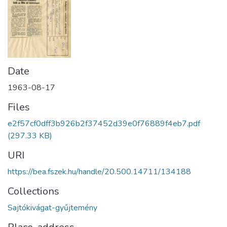
Date
1963-08-17
Files
e2f57cf0dff3b926b2f37452d39e0f76889f4eb7.pdf
(297.33 KB)
URI
https://bea.fszek.hu/handle/20.500.14711/134188
Collections
Sajtókivágat-gyűjtemény