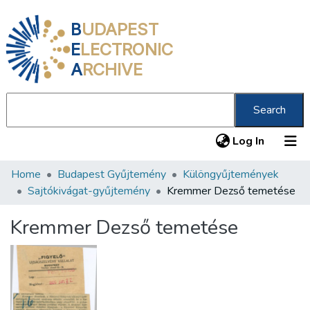
B
UDAPEST
E
LECTRONIC
A
RCHIVE
Search
(current
Log In
Home
Budapest Gyűjtemény
Különgyűjtemények
Communities & Collections
Sajtókivágat-gyűjtemény
Kremmer Dezső temetése
All of DSpace
Kremmer Dezső temetése
Statistics
About us