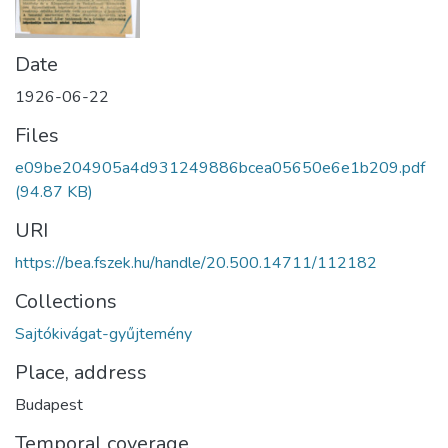
Date
1926-06-22
Files
e09be204905a4d931249886bcea05650e6e1b209.pdf
(94.87 KB)
URI
https://bea.fszek.hu/handle/20.500.14711/112182
Collections
Sajtókivágat-gyűjtemény
Place, address
Budapest
Temporal coverage