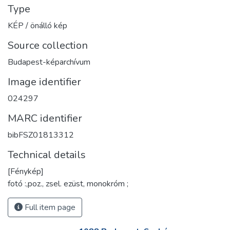
Type
KÉP / önálló kép
Source collection
Budapest-képarchívum
Image identifier
024297
MARC identifier
bibFSZ01813312
Technical details
[Fénykép]
fotó :,poz., zsel. ezüst, monokróm ;
Full item page