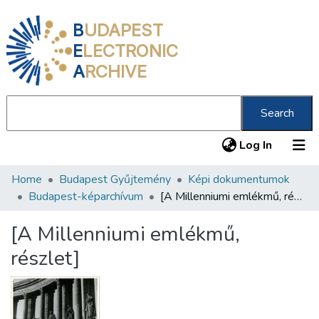
B
UDAPEST
E
LECTRONIC
A
RCHIVE
Search
(current
Log In
Home
Budapest Gyűjtemény
Képi dokumentumok
Communities & Collections
Budapest-képarchívum
[A Millenniumi emlékmű, részlet]
All of DSpace
[A Millenniumi emlékmű,
Statistics
részlet]
About us