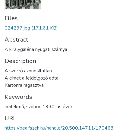
Files
024297.jpg
(171.61 KB)
Abstract
A királygaléria nyugati szárnya
Description
A szerző azonosítatlan
A címet a feldolgozó adta
Kartonra ragasztva
Keywords
emlékmű
,
szobor
,
1930-as évek
URI
https://bea.fszek.hu/handle/20.500.14711/170463