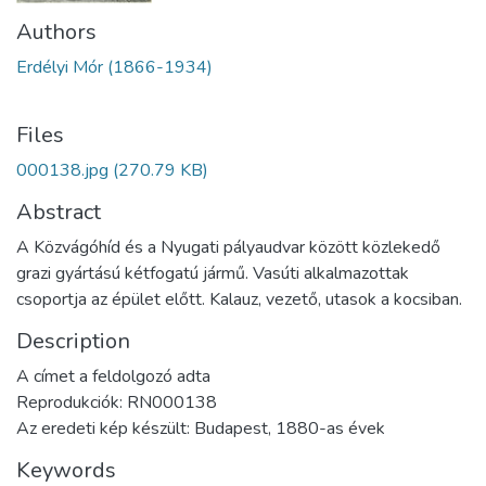
Authors
Erdélyi Mór (1866-1934)
Files
000138.jpg
(270.79 KB)
Abstract
A Közvágóhíd és a Nyugati pályaudvar között közlekedő
grazi gyártású kétfogatú jármű. Vasúti alkalmazottak
csoportja az épület előtt. Kalauz, vezető, utasok a kocsiban.
Description
A címet a feldolgozó adta
Reprodukciók: RN000138
Az eredeti kép készült: Budapest, 1880-as évek
Keywords