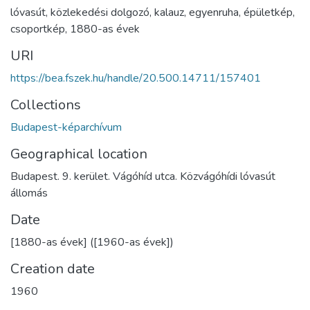
lóvasút
,
közlekedési dolgozó
,
kalauz
,
egyenruha
,
épületkép
,
csoportkép
,
1880-as évek
URI
https://bea.fszek.hu/handle/20.500.14711/157401
Collections
Budapest-képarchívum
Geographical location
Budapest. 9. kerület. Vágóhíd utca. Közvágóhídi lóvasút
állomás
Date
[1880-as évek] ([1960-as évek])
Creation date
1960