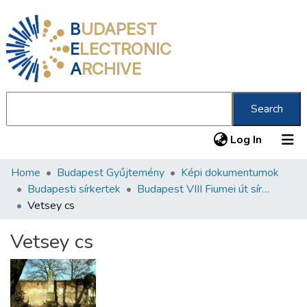
B
UDAPEST
E
LECTRONIC
A
RCHIVE
Search
(current
Log In
Home
Budapest Gyűjtemény
Képi dokumentumok
Communities & Collections
Budapesti sírkertek
Budapest VIII Fiumei út sírkert 3. rész
All of DSpace
Vetsey cs
Statistics
Vetsey cs
About us