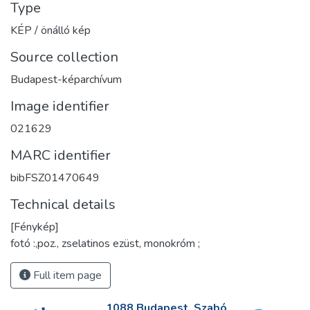
Type
KÉP / önálló kép
Source collection
Budapest-képarchívum
Image identifier
021629
MARC identifier
bibFSZ01470649
Technical details
[Fénykép]
fotó :,poz., zselatinos ezüst, monokróm ;
Full item page
1088 Budapest, Szabó