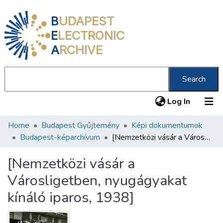
B
UDAPEST
E
LECTRONIC
A
RCHIVE
Search
(current
Log In
Home
Budapest Gyűjtemény
Képi dokumentumok
Communities & Collections
Budapest-képarchívum
[Nemzetközi vásár a Városligetben, nyugágyakat kínáló iparos, 1938]
All of DSpace
[Nemzetközi vásár a
Statistics
Városligetben, nyugágyakat
About us
kínáló iparos, 1938]