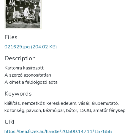
Files
021629.jpg
(204.02 KB)
Description
Kartonra kasírozott
A szerző azonosítatlan
A címet a feldolgozó adta
Keywords
kiállítás
,
nemzetközi kereskedelem
,
vásár
,
árubemutató
,
közönség
,
pavilon
,
kézműipar
,
bútor
,
1938
,
amatőr fénykép
URI
https://bea.fszek.hu/handle/20.500.14711/157858