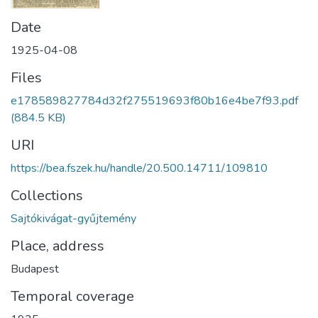
Date
1925-04-08
Files
e178589827784d32f275519693f80b16e4be7f93.pdf
(884.5 KB)
URI
https://bea.fszek.hu/handle/20.500.14711/109810
Collections
Sajtókivágat-gyűjtemény
Place, address
Budapest
Temporal coverage