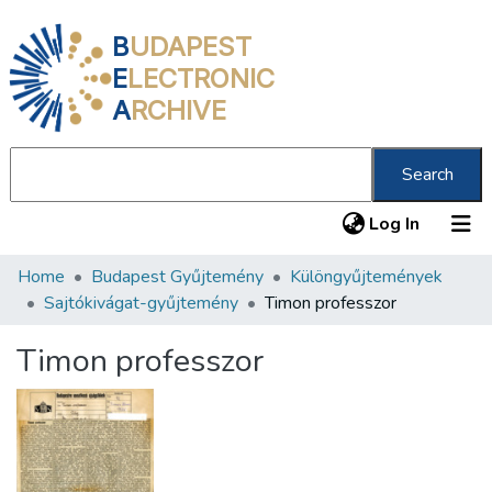
B
UDAPEST
E
LECTRONIC
A
RCHIVE
Search
(current
Log In
Home
Budapest Gyűjtemény
Különgyűjtemények
Communities & Collections
Sajtókivágat-gyűjtemény
Timon professzor
All of DSpace
Timon professzor
Statistics
About us