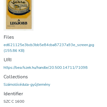
Files
ed621125e3bcb3bb5e84cba87237a93e_screen.jpg
(155.86 KB)
URI
https://bea.fszek.hu/handle/20.500.14711/71098
Collections
Számolócédula-gyűjtemény
Identifier
SZC C 1600