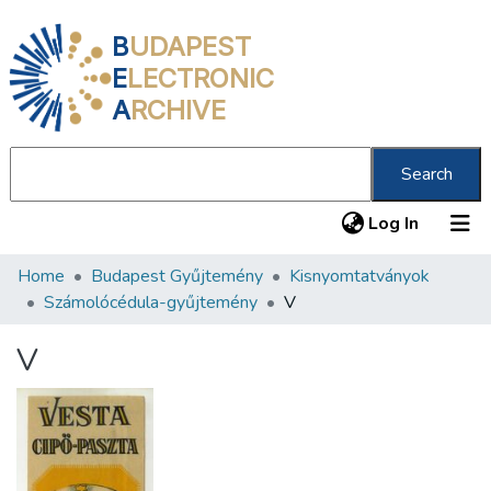
B
UDAPEST
E
LECTRONIC
A
RCHIVE
Search
(current
Log In
Home
Budapest Gyűjtemény
Kisnyomtatványok
Communities & Collections
Számolócédula-gyűjtemény
V
All of DSpace
V
Statistics
About us