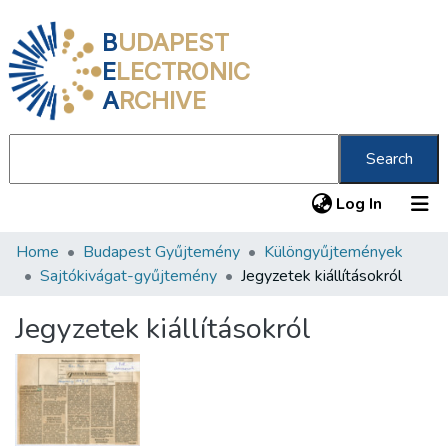
B
UDAPEST
E
LECTRONIC
A
RCHIVE
Search
(current
Log In
Home
Budapest Gyűjtemény
Különgyűjtemények
Communities & Collections
Sajtókivágat-gyűjtemény
Jegyzetek kiállításokról
All of DSpace
Jegyzetek kiállításokról
Statistics
About us