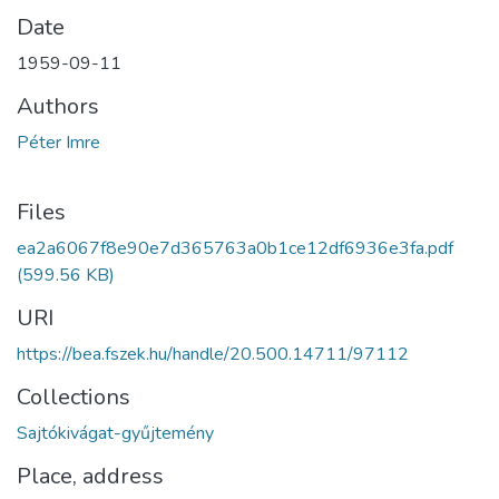
Date
1959-09-11
Authors
Péter Imre
Files
ea2a6067f8e90e7d365763a0b1ce12df6936e3fa.pdf
(599.56 KB)
URI
https://bea.fszek.hu/handle/20.500.14711/97112
Collections
Sajtókivágat-gyűjtemény
Place, address