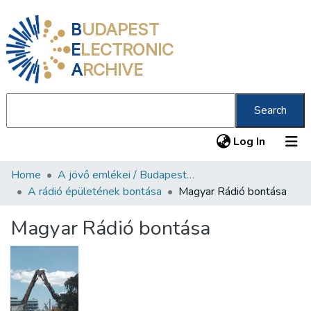
B
UDAPEST
E
LECTRONIC
A
RCHIVE
Search
(current
Log In
Home
A jövő emlékei / Budapest ma
Communities & Collections
A rádió épületének bontása
Magyar Rádió bontása
All of DSpace
Magyar Rádió bontása
Statistics
About us