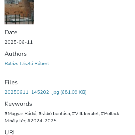
Date
2025-06-11
Authors
Balázs László Róbert
Files
20250611_145202_.jpg
(681.09 KB)
Keywords
#Magyar Rádió; #rádió bontása; #VIII. kerület; #Pollack
Mihály tér; #2024-2025;
URI