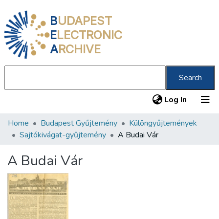
B
UDAPEST
E
LECTRONIC
A
RCHIVE
Search
(current
Log In
Home
Budapest Gyűjtemény
Különgyűjtemények
Communities & Collections
Sajtókivágat-gyűjtemény
A Budai Vár
All of DSpace
A Budai Vár
Statistics
About us