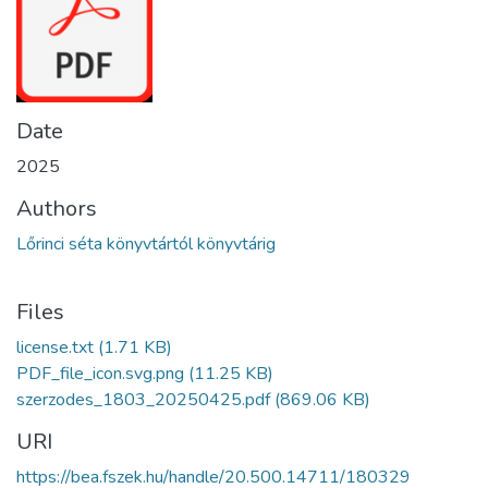
Date
2025
Authors
Lőrinci séta könyvtártól könyvtárig
Files
license.txt
(1.71 KB)
PDF_file_icon.svg.png
(11.25 KB)
szerzodes_1803_20250425.pdf
(869.06 KB)
URI
https://bea.fszek.hu/handle/20.500.14711/180329