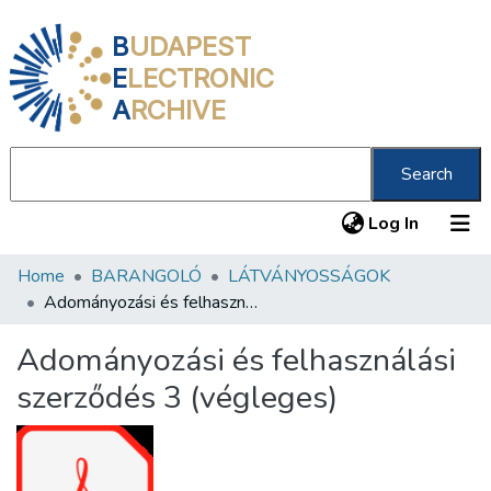
B
UDAPEST
E
LECTRONIC
A
RCHIVE
Search
(current
Log In
Home
BARANGOLÓ
LÁTVÁNYOSSÁGOK
Communities & Collections
Adományozási és felhasználási szerződés 3 (végleges)
All of DSpace
Adományozási és felhasználási
Statistics
szerződés 3 (végleges)
About us