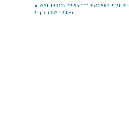
aed99b48612bf259fe0018542968a5f4fcf8
3e.pdf
(359.13 KB)