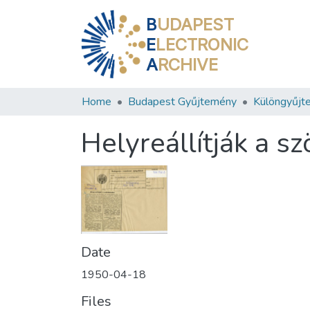
B
UDAPEST
E
LECTRONIC
A
RCHIVE
Home
Budapest Gyűjtemény
Különgyűjt
Helyreállítják a s
Date
1950-04-18
Files