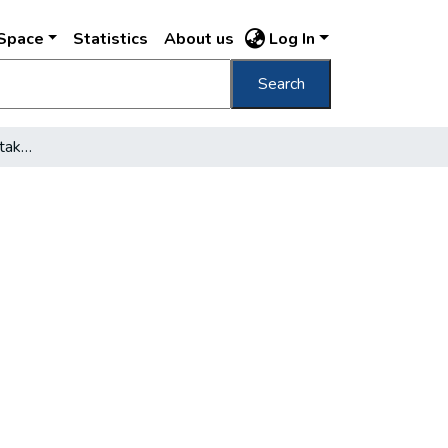
DSpace
Statistics
About us
Log In
Search
Helyreállítják a szökőkútakat