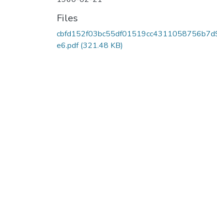
Files
cbfd152f03bc55df01519cc4311058756b7d
e6.pdf
(321.48 KB)