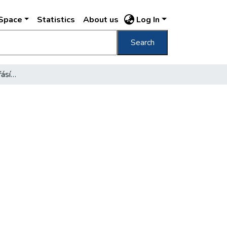
DSpace
Statistics
About us
Log In
Search
Az idén befejezik Buda fásítását