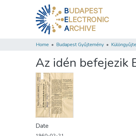
B
UDAPEST
E
LECTRONIC
A
RCHIVE
Home
Budapest Gyűjtemény
Különgyűjt
Az idén befejezik 
Date
1960-02-21