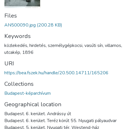
Files
AN500090.jpg
(200.28 KB)
Keywords
közlekedés
,
hirdetés
,
személygépkocsi
,
vasúti sín
,
villamos
,
utcakép
,
1896
URI
https://bea.fszek.hu/handle/20.500.14711/165206
Collections
Budapest-képarchívum
Geographical location
Budapest. 6. kerület. Andrássy út
Budapest. 6. kerület. Teréz körút 55. Nyugati pályaudvar
Budapest. 5. kerület. Nyugati tér. Westend-ház