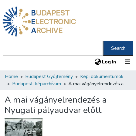
B
UDAPEST
E
LECTRONIC
A
RCHIVE
Search
(current
Log In
Home
Budapest Gyűjtemény
Képi dokumentumok
Communities & Collections
Budapest-képarchívum
A mai vágányelrendezés a Nyugati pályaudvar előtt
All of DSpace
A mai vágányelrendezés a
Statistics
Nyugati pályaudvar előtt
About us