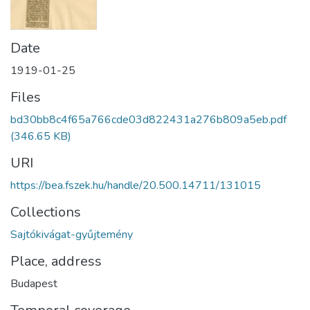
Date
1919-01-25
Files
bd30bb8c4f65a766cde03d822431a276b809a5eb.pdf
(346.65 KB)
URI
https://bea.fszek.hu/handle/20.500.14711/131015
Collections
Sajtókivágat-gyűjtemény
Place, address
Budapest