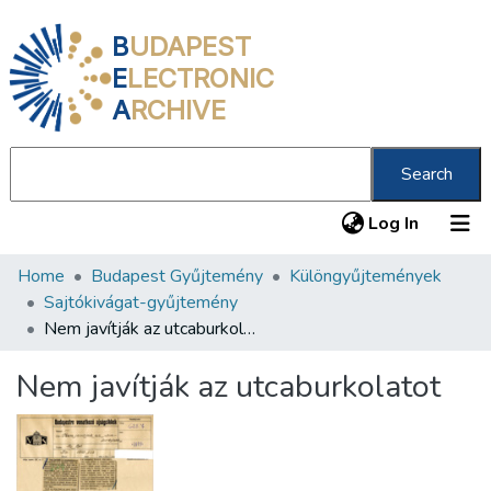
B
UDAPEST
E
LECTRONIC
A
RCHIVE
Search
(current
Log In
Home
Budapest Gyűjtemény
Különgyűjtemények
Communities & Collections
Sajtókivágat-gyűjtemény
All of DSpace
Nem javítják az utcaburkolatot
Statistics
Nem javítják az utcaburkolatot
About us