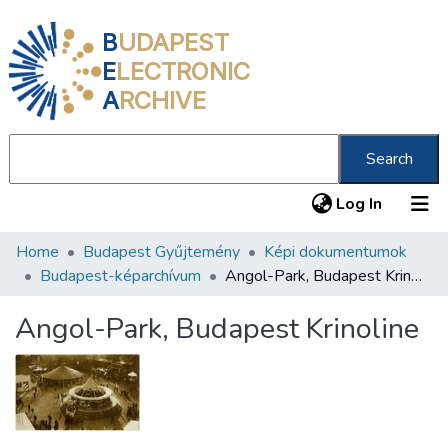
B
UDAPEST
E
LECTRONIC
A
RCHIVE
Search
(current
Log In
Home
Budapest Gyűjtemény
Képi dokumentumok
Communities & Collections
Budapest-képarchívum
Angol-Park, Budapest Krinoline
All of DSpace
Angol-Park, Budapest Krinoline
Statistics
About us