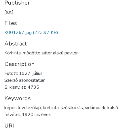
Publisher
[s.n.],
Files
K001267.jpg
(223.97 KB)
Abstract
Körhinta, mögötte sátor alakú pavilon
Description
Futott: 1927. július
Szerző azonosítatlan
B. kisny. sz. 4735
Keywords
képes levelezőlap
,
körhinta
,
szórakozás
,
vidámpark
,
külső
felvétel
,
1920-as évek
URI