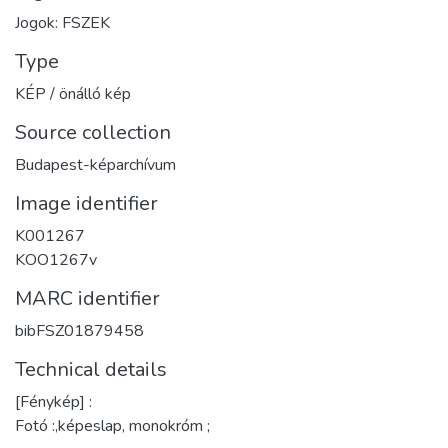
Jogok: FSZEK
Type
KÉP / önálló kép
Source collection
Budapest-képarchívum
Image identifier
K001267
KOO1267v
MARC identifier
bibFSZ01879458
Technical details
[Fénykép] :
Fotó :,képeslap, monokróm ;