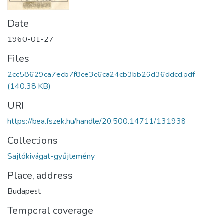
Date
1960-01-27
Files
2cc58629ca7ecb7f8ce3c6ca24cb3bb26d36ddcd.pdf
(140.38 KB)
URI
https://bea.fszek.hu/handle/20.500.14711/131938
Collections
Sajtókivágat-gyűjtemény
Place, address
Budapest
Temporal coverage