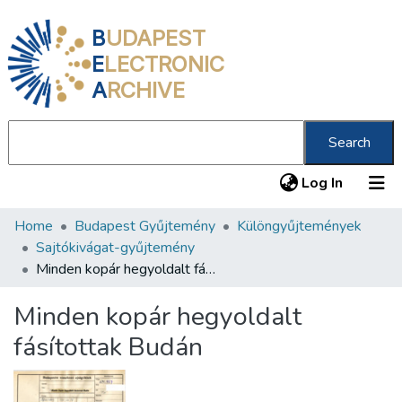
B
UDAPEST
E
LECTRONIC
A
RCHIVE
Search
(current
Log In
Home
Budapest Gyűjtemény
Különgyűjtemények
Communities & Collections
Sajtókivágat-gyűjtemény
All of DSpace
Minden kopár hegyoldalt fásítottak Budán
Statistics
Minden kopár hegyoldalt
About us
fásítottak Budán