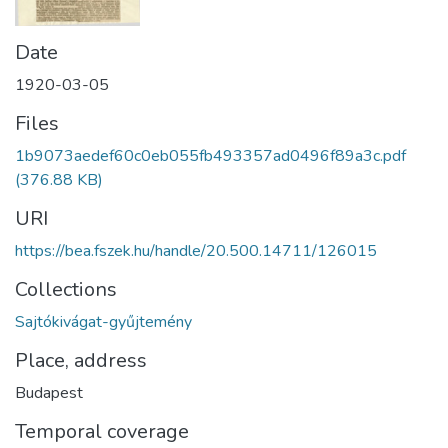
Date
1920-03-05
Files
1b9073aedef60c0eb055fb493357ad0496f89a3c.pdf
(376.88 KB)
URI
https://bea.fszek.hu/handle/20.500.14711/126015
Collections
Sajtókivágat-gyűjtemény
Place, address
Budapest
Temporal coverage