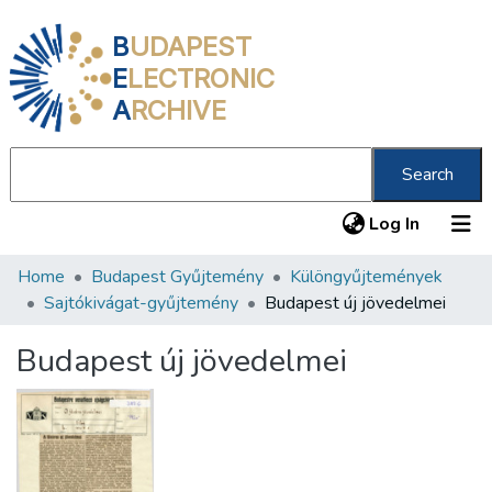
B
UDAPEST
E
LECTRONIC
A
RCHIVE
Search
(current
Log In
Home
Budapest Gyűjtemény
Különgyűjtemények
Communities & Collections
Sajtókivágat-gyűjtemény
Budapest új jövedelmei
All of DSpace
Budapest új jövedelmei
Statistics
About us