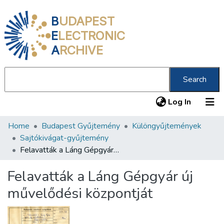
B
UDAPEST
E
LECTRONIC
A
RCHIVE
Search
(current
Log In
Home
Budapest Gyűjtemény
Különgyűjtemények
Communities & Collections
Sajtókivágat-gyűjtemény
All of DSpace
Felavatták a Láng Gépgyár új művelődési központját
Statistics
Felavatták a Láng Gépgyár új
About us
művelődési központját