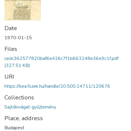
Date
1970-01-15
Files
cedc362577820baf6e426c7f1b663248e36e9c1f.pdf
(327.51 KB)
URI
https://bea.fszek.hu/handle/20.500.14711/120676
Collections
Sajtókivágat-gyűjtemény
Place, address
Budapest