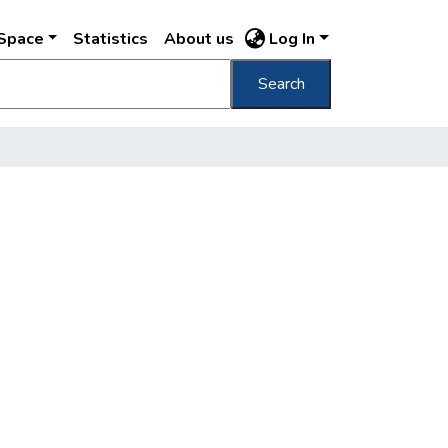
DSpace
Statistics
About us
Log In
Search