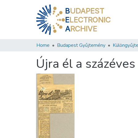
B
UDAPEST
E
LECTRONIC
A
RCHIVE
Home
Budapest Gyűjtemény
Különgyűjt
Újra él a százéves