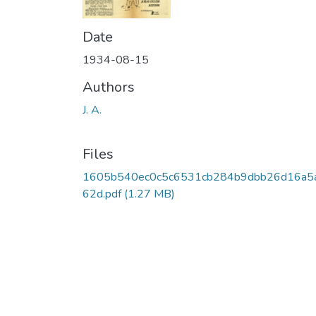
Date
1934-08-15
Authors
J. A.
Files
1605b540ec0c5c6531cb284b9dbb26d16a5
62d.pdf
(1.27 MB)