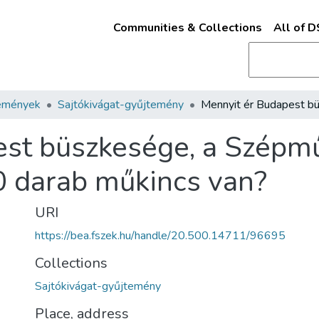
Communities & Collections
All of 
emények
Sajtókivágat-gyűjtemény
est büszkesége, a Szépm
 darab műkincs van?
URI
https://bea.fszek.hu/handle/20.500.14711/96695
Collections
Sajtókivágat-gyűjtemény
Place, address