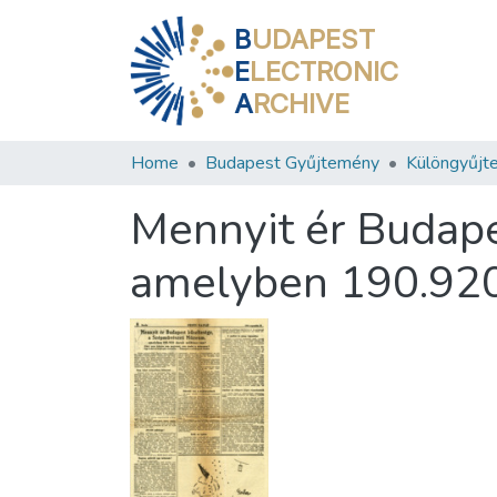
B
UDAPEST
E
LECTRONIC
A
RCHIVE
Home
Budapest Gyűjtemény
Különgyűjt
Mennyit ér Budap
amelyben 190.920