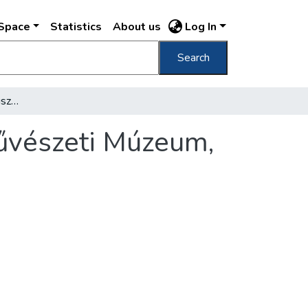
DSpace
Statistics
About us
Log In
Search
Mennyit ér Budapest büszkesége, a Szépművészeti Múzeum, amelyben 190.920 darab műkincs van?
űvészeti Múzeum,