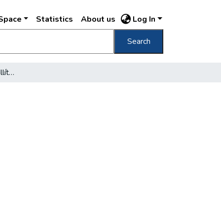
DSpace
Statistics
About us
Log In
Search
A Műcsarnok tavaszi kiállítása