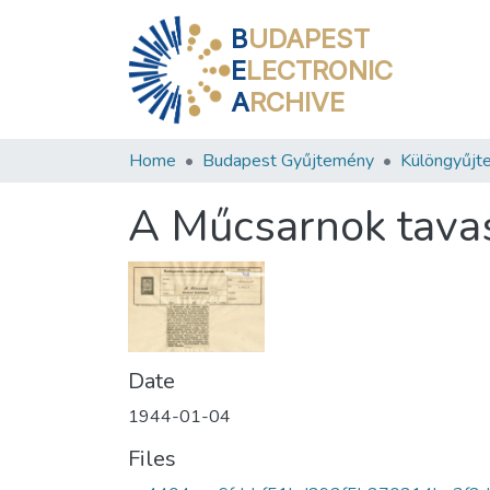
B
UDAPEST
E
LECTRONIC
A
RCHIVE
Home
Budapest Gyűjtemény
Különgyűjt
A Műcsarnok tavasz
Date
1944-01-04
Files