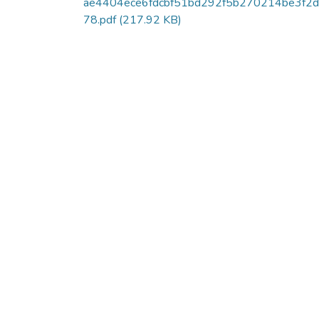
ae4404ece6fdcbf51bd292f5b270214be3f2
78.pdf
(217.92 KB)