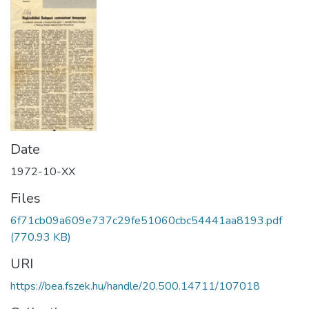
Date
1972-10-XX
Files
6f71cb09a609e737c29fe51060cbc54441aa8193.pdf
(770.93 KB)
URI
https://bea.fszek.hu/handle/20.500.14711/107018