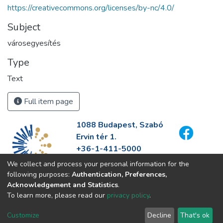
https://creativecommons.org/licenses/by-nc/4.0/
Subject
városegyesítés
Type
Text
Full item page
1088 Budapest, Szabó
Ervin tér 1.
+36-1-411-5000
info@fszek.hu
We collect and process your personal information for the
https://fszek.hu
following purposes:
Authentication, Preferences,
Acknowledgement and Statistics
.
To learn more, please read our
privacy policy
.
Customize
Decline
That's ok