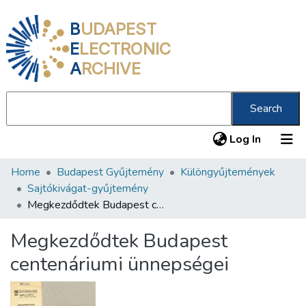
B
UDAPEST
E
LECTRONIC
A
RCHIVE
Search
(current
Log In
Home
Budapest Gyűjtemény
Különgyűjtemények
Communities & Collections
Sajtókivágat-gyűjtemény
All of DSpace
Megkezdődtek Budapest centenáriumi ünnepségei
Statistics
Megkezdődtek Budapest
About us
centenáriumi ünnepségei