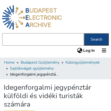
B
UDAPEST
E
LECTRONIC
A
RCHIVE
Search
(current
Log In
Home
Budapest Gyűjtemény
Különgyűjtemények
Communities & Collections
Sajtókivágat-gyűjtemény
All of DSpace
Idegenforgalmi jegypénztár külföldi és vidéki turisták számára
Statistics
Idegenforgalmi jegypénztár
About us
külföldi és vidéki turisták
számára