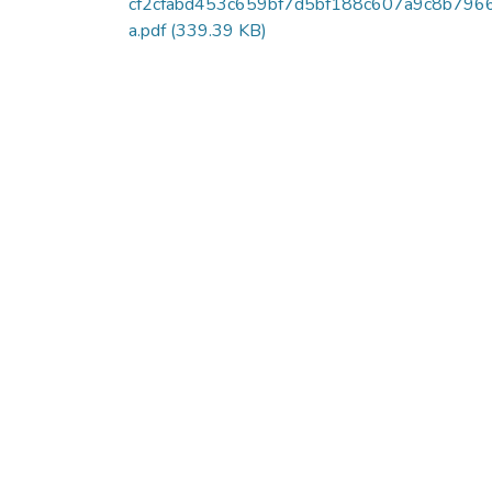
cf2cfabd453c659bf7d5bf188c607a9c8b796
a.pdf
(339.39 KB)