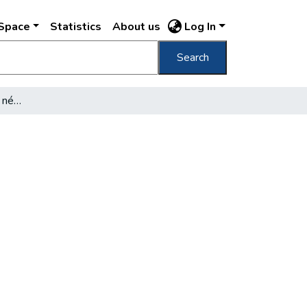
DSpace
Statistics
About us
Log In
Search
A könyvtáros munkája - népnevelés