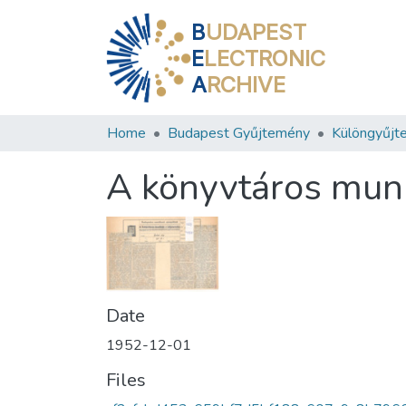
B
UDAPEST
E
LECTRONIC
A
RCHIVE
Home
Budapest Gyűjtemény
Különgyűjt
A könyvtáros mun
Date
1952-12-01
Files