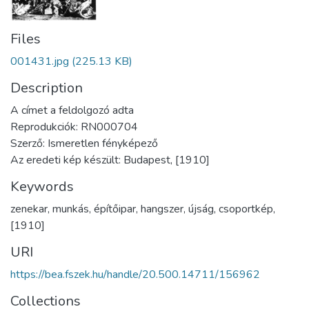
Files
001431.jpg
(225.13 KB)
Description
A címet a feldolgozó adta
Reprodukciók: RN000704
Szerző: Ismeretlen fényképező
Az eredeti kép készült: Budapest, [1910]
Keywords
zenekar
,
munkás
,
építőipar
,
hangszer
,
újság
,
csoportkép
,
[1910]
URI
https://bea.fszek.hu/handle/20.500.14711/156962
Collections