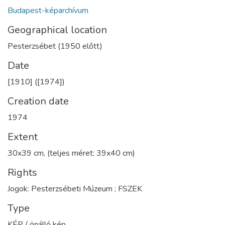
Budapest-képarchívum
Geographical location
Pesterzsébet (1950 előtt)
Date
[1910] ([1974])
Creation date
1974
Extent
30x39 cm, (teljes méret: 39x40 cm)
Rights
Jogok: Pesterzsébeti Múzeum ; FSZEK
Type
KÉP / önálló kép