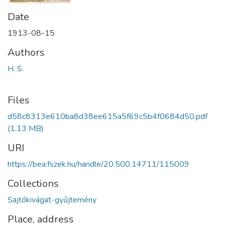
Date
1913-08-15
Authors
H. S.
Files
d58c8313e610ba8d38ee615a5f69c5b4f0684d50.pdf
(1.13 MB)
URI
https://bea.fszek.hu/handle/20.500.14711/115009
Collections
Sajtókivágat-gyűjtemény
Place, address