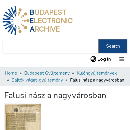
B
UDAPEST
E
LECTRONIC
A
RCHIVE
Search
(current
Log In
Home
Budapest Gyűjtemény
Különgyűjtemények
Communities & Collections
Sajtókivágat-gyűjtemény
Falusi nász a nagyvárosban
All of DSpace
Falusi nász a nagyvárosban
Statistics
About us